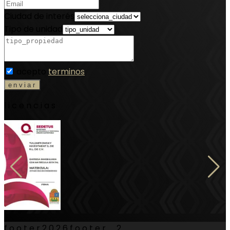
Ciudad de interés
Tipo de unidad
acepto
terminos
licencias
footer
2026
footer_2