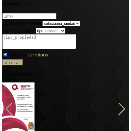
leyenda_tel
Ciudad de interés
Tipo de unidad
acepto
terminos
licencias