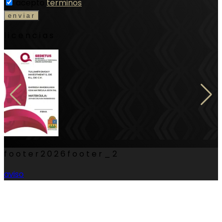
acepto
terminos
licencias
footer
2026
footer_2
aviso