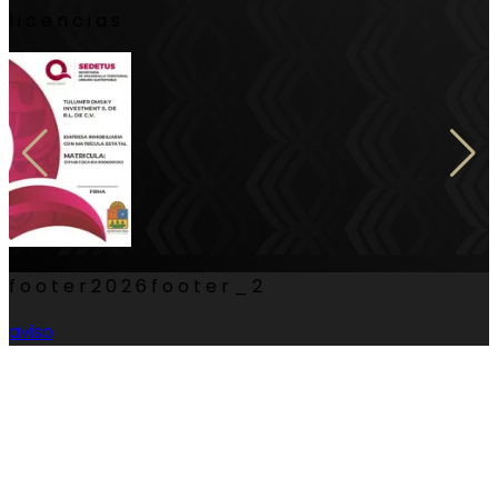
licencias
footer
2026
footer_2
aviso