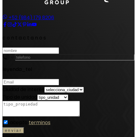
+52 (984) 179 8206
contactanos
leyenda_tel
Ciudad de interés
Tipo de unidad
acepto
terminos