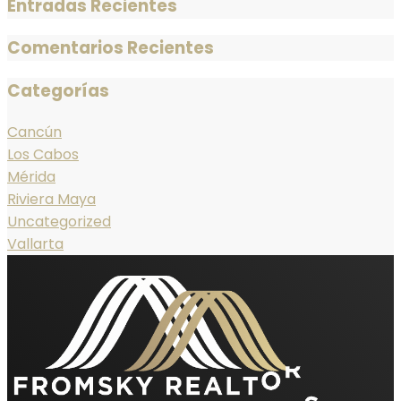
Entradas Recientes
Comentarios Recientes
Categorías
Cancún
Los Cabos
Mérida
Riviera Maya
Uncategorized
Vallarta