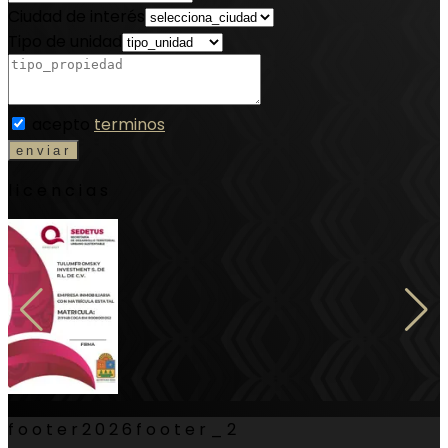
Ciudad de interés
Tipo de unidad
acepto
terminos
licencias
footer
2026
footer_2