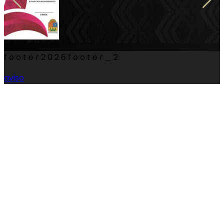
footer
2026
footer_2
aviso