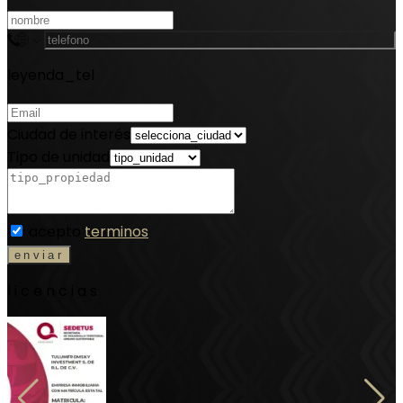
leyenda_tel
Ciudad de interés
Tipo de unidad
acepto
terminos
licencias