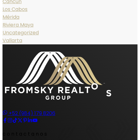
Cancún
Los Cabos
Mérida
Riviera Maya
Uncategorized
Vallarta
+52 (984) 179 8206
contactanos