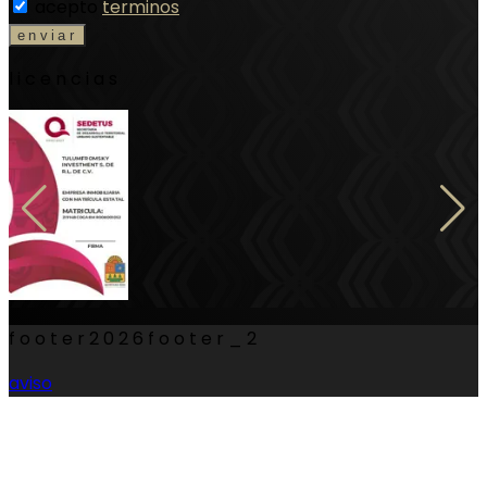
acepto
terminos
licencias
footer
2026
footer_2
aviso