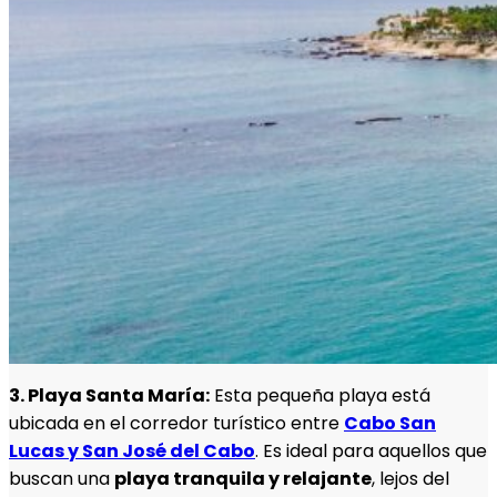
3. Playa Santa María:
Esta pequeña playa está
ubicada en el corredor turístico entre
Cabo San
Lucas y San José del Cabo
. Es ideal para aquellos que
buscan una
playa tranquila y relajante
, lejos del