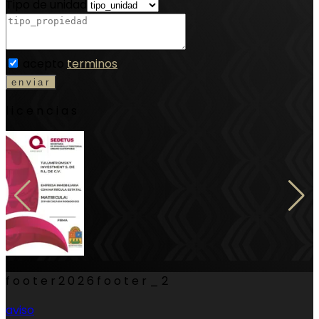
Tipo de unidad
acepto
terminos
licencias
footer
2026
footer_2
aviso