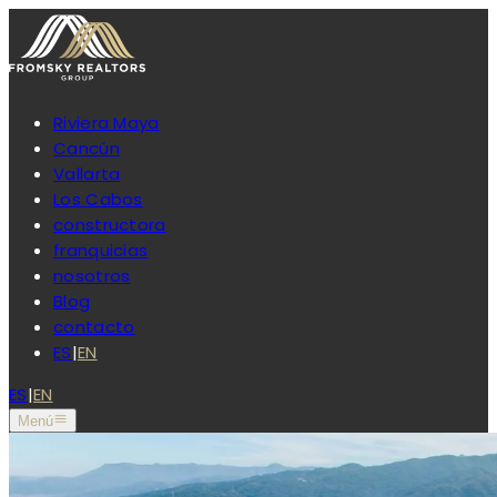
Riviera Maya
Cancún
Vallarta
Los Cabos
constructora
franquicias
nosotros
Blog
contacto
ES
|
EN
ES
|
EN
Menú