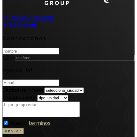
+52 (984) 179 8206
contactanos
leyenda_tel
Ciudad de interés
Tipo de unidad
acepto
terminos