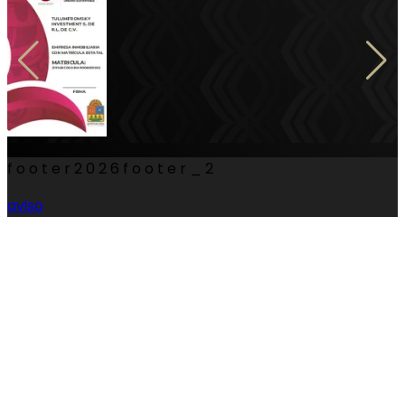
footer
2026
footer_2
aviso