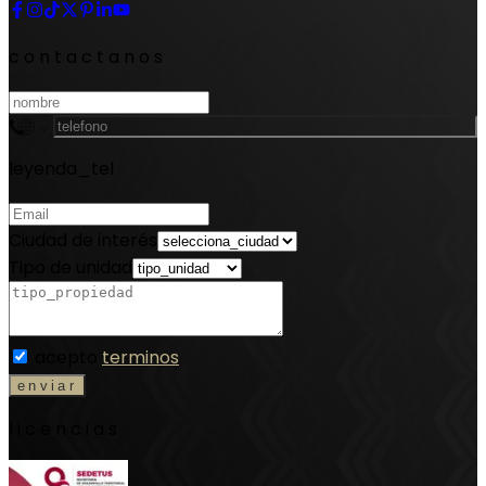
contactanos
leyenda_tel
Ciudad de interés
Tipo de unidad
acepto
terminos
licencias