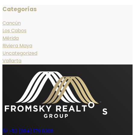
Categorías
Cancún
Los Cabos
Mérida
Riviera Maya
Uncategorized
Vallarta
+52 (984) 179 8206